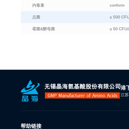
内毒素
conform
总菌
≤ 500 CFU
霉菌&酵母菌
≤ 50 CFU/
港
江苏
帮助链接