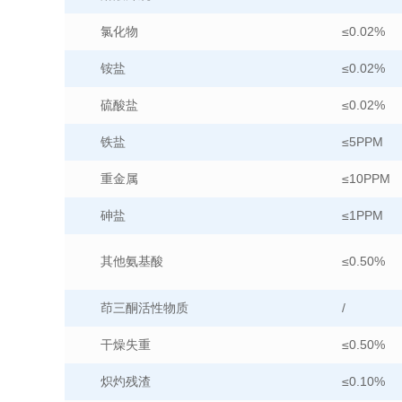
氯化物
≤0.02%
铵盐
≤0.02%
硫酸盐
≤0.02%
铁盐
≤5PPM
重金属
≤10PPM
砷盐
≤1PPM
其他氨基酸
≤0.50%
茚三酮活性物质
/
干燥失重
≤0.50%
炽灼残渣
≤0.10%