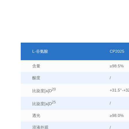
L-谷氨酸
CP2025
含量
≥98.5%
酸度
/
20
+31.5°-+3
比旋度[a]D
25
/
比旋度[a]D
透光
≥98.0%
溶液外观
/