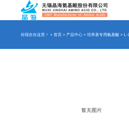
你现在在这里！ >
首页
>
产品中心
>
培养基专用氨基酸
>
L