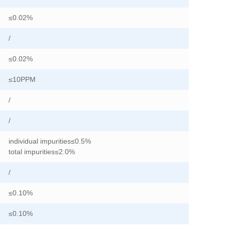
≤0.02%
/
≤0.02%
≤10PPM
/
/
individual impurities≤0.5%
total impurities≤2.0%
/
≤0.10%
≤0.10%