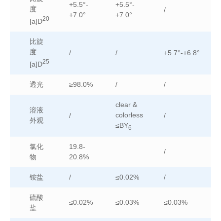
+5.5°-
+5.5°-
度
/
+7.0°
+7.0°
20
[a]D
比旋
度
/
/
+5.7°-+6.8°
25
[a]D
透光
≥98.0%
/
/
clear &
溶液
colorless
/
/
外观
≤BY
6
氯化
19.8-
/
物
20.8%
铵盐
/
≤0.02%
/
硫酸
≤0.02%
≤0.03%
≤0.03%
盐