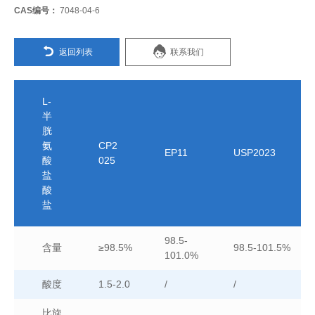
CAS编号：
7048-04-6
返回列表
联系我们
L-
半
胱
氨
CP2
EP11
USP2023
酸
025
盐
酸
盐
98.5-
含量
≥98.5%
98.5-101.5%
101.0%
酸度
1.5-2.0
/
/
比旋