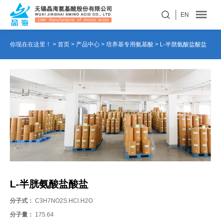
EN
你现在在这里！ >
首页
>
产品中心
>
培养基专用氨基酸
>
L-半胱氨酸盐酸盐
L-半胱氨酸盐酸盐
分子式：
C3H7NO2S.HCl.H2O
分子量：
175.64