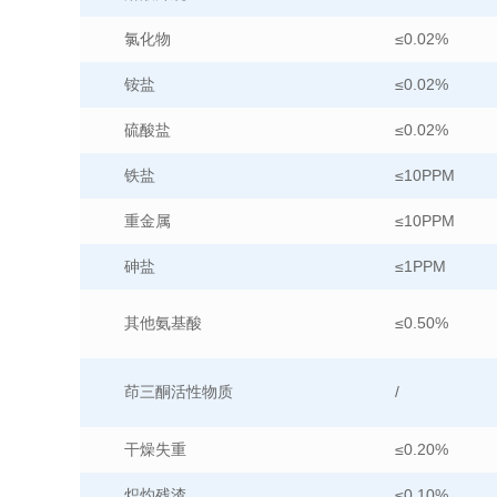
氯化物
≤0.02%
铵盐
≤0.02%
硫酸盐
≤0.02%
铁盐
≤10PPM
重金属
≤10PPM
砷盐
≤1PPM
其他氨基酸
≤0.50%
茚三酮活性物质
/
干燥失重
≤0.20%
炽灼残渣
≤0.10%