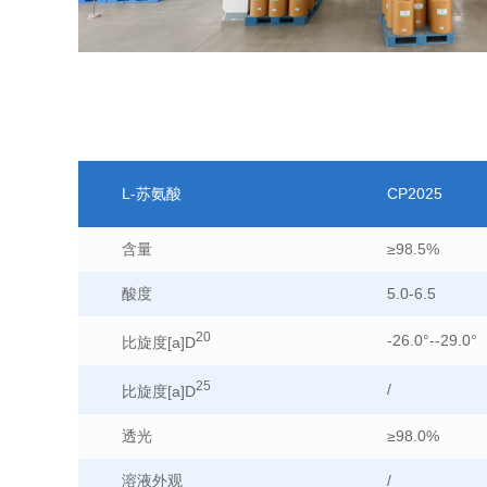
L-苏氨酸
CP2025
含量
≥98.5%
酸度
5.0-6.5
20
-26.0°--29.0°
比旋度[a]D
25
/
比旋度[a]D
透光
≥98.0%
溶液外观
/