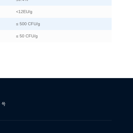
<12EU/g
≤ 500 CFU/g
≤ 50 CFU/g
 号