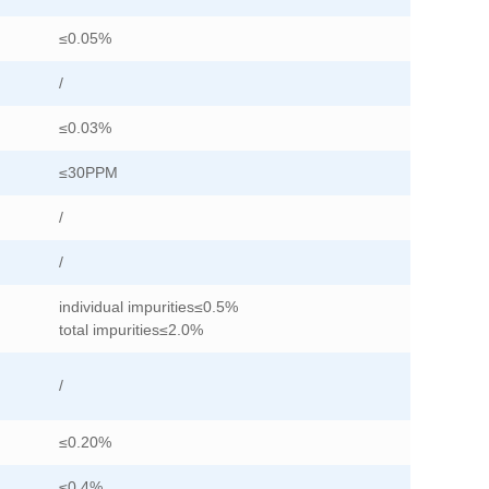
≤0.05%
/
≤0.03%
≤30PPM
/
/
individual impurities≤0.5%
total impurities≤2.0%
/
≤0.20%
≤0.4%