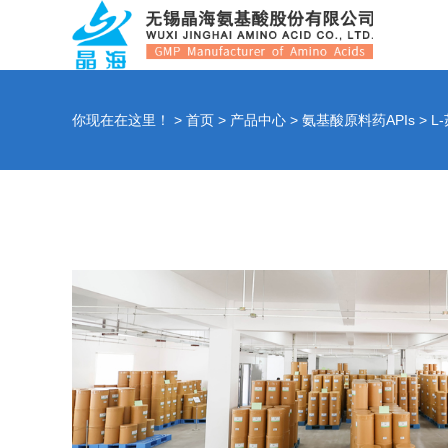
你现在在这里！ >
首页
>
产品中心
>
氨基酸原料药APIs
>
L