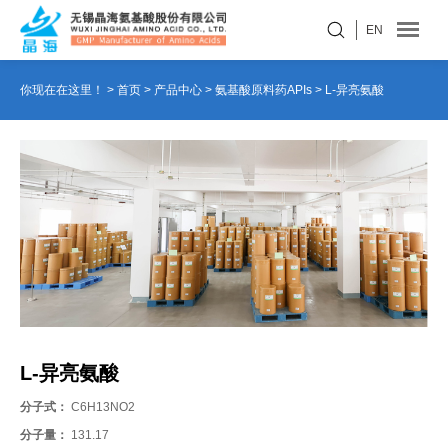
EN
你现在在这里！ >
首页
>
产品中心
>
氨基酸原料药APIs
>
L-异亮氨酸
L-异亮氨酸
分子式：
C6H13NO2
分子量：
131.17