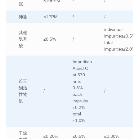
≤10PPM
/
/
属
砷盐
≤1PPM
/
/
individual
其他
impurities≤0.5%
氨基
≤0.5%
/
total
酸
impurities≤2.0%
Impurities
A and C
at 570
茚三
nm≤
酮活
0.3%
/
/
性物
each
质
impruity
≤0.2%
total
≤1.0%
干燥
≤0.20%
≤0.5%
≤0.30%