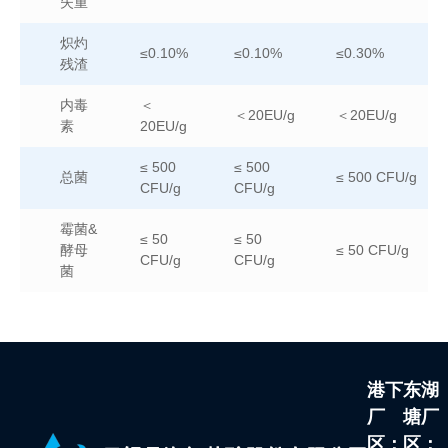
失重
炽灼
≤0.10%
≤0.10%
≤0.30%
残渣
内毒
＜
＜20EU/g
＜20EU/g
素
20EU/g
≤ 500
≤ 500
总菌
≤ 500 CFU/g
CFU/g
CFU/g
霉菌&
≤ 50
≤ 50
酵母
≤ 50 CFU/g
CFU/g
CFU/g
菌
港下
东湖
厂
塘厂
区：
区：