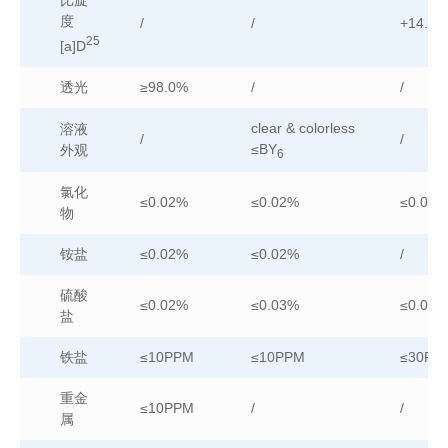
度
/
/
+14.0°-
25
[a]D
透光
≥98.0%
/
/
clear & colorless
溶液
/
/
≤BY
外观
6
氯化
≤0.02%
≤0.02%
≤0.05%
物
铵盐
≤0.02%
≤0.02%
/
硫酸
≤0.02%
≤0.03%
≤0.03%
盐
铁盐
≤10PPM
≤10PPM
≤30PP
重金
≤10PPM
/
/
属