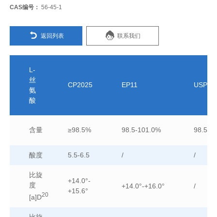
CAS编号：
56-45-1
返回列表
联系我们
L-
丝
CP2025
EP11
USP20
氨
酸
含量
≥98.5%
98.5-101.0%
98.5-1
酸度
5.5-6.5
/
/
比旋
+14.0°-
度
+14.0°-+16.0°
/
+15.6°
20
[a]D
比旋