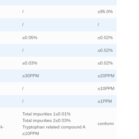
/
≥95.0%
/
/
≤0.05%
≤0.02%
/
≤0.02%
≤0.03%
≤0.02%
≤30PPM
≤20PPM
/
≤10PPM
/
≤1PPM
Total impurities 1≤0.01%
Total impurities 2≤0.03%
conform
N-
Tryptophan related compound A
≤10PPM