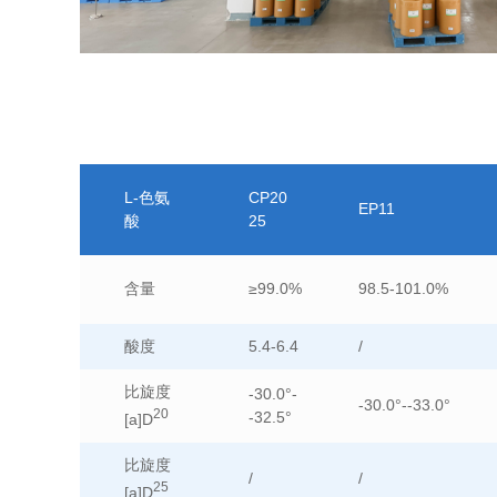
L-色氨
CP20
EP11
酸
25
含量
≥99.0%
98.5-101.0%
酸度
5.4-6.4
/
比旋度
-30.0°-
-30.0°--33.0°
20
-32.5°
[a]D
比旋度
/
/
25
[a]D