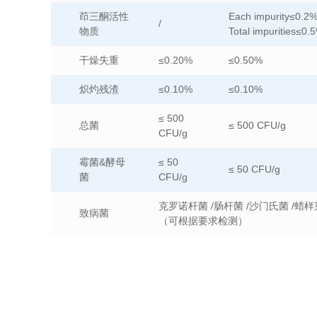
茚三酮活性
Each impurity≤0.2
/
物质
Total impurities≤0.
干燥失重
≤0.20%
≤0.50%
炽灼残渣
≤0.10%
≤0.10%
≤ 500
总菌
≤ 500 CFU/g
CFU/g
霉菌&酵母
≤ 50
≤ 50 CFU/g
菌
CFU/g
克罗诺杆菌 /肠杆菌 /沙门氏菌 /蜡
致病菌
（可根据要求检测）