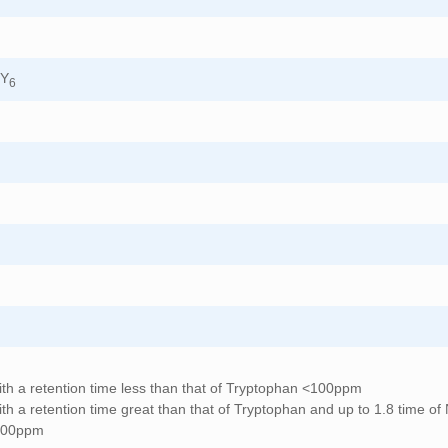
BY
6
ith a retention time less than that of Tryptophan <100ppm
th a retention time great than that of Tryptophan and up to 1.8 time of 
<300ppm