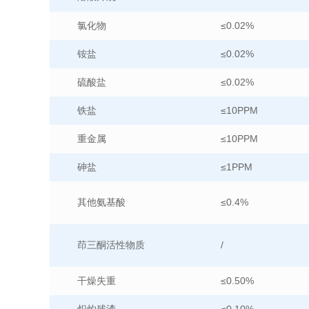
氯化物
≤0.02%
铵盐
≤0.02%
硫酸盐
≤0.02%
铁盐
≤10PPM
重金属
≤10PPM
砷盐
≤1PPM
其他氨基酸
≤0.4%
茚三酮活性物质
/
干燥失重
≤0.50%