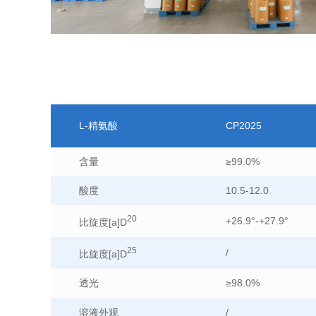
L-精氨酸
CP2025
含量
≥99.0%
酸度
10.5-12.0
20
+26.9°-+27.9°
比旋度[a]D
25
/
比旋度[a]D
透光
≥98.0%
溶液外观
/