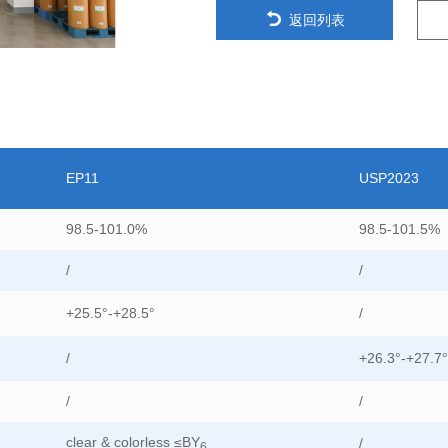
返回列表
EP11
USP2023
98.5-101.0%
98.5-101.5%
/
/
+25.5°-+28.5°
/
/
+26.3°-+27.7°
/
/
clear & colorless ≤BY
/
6