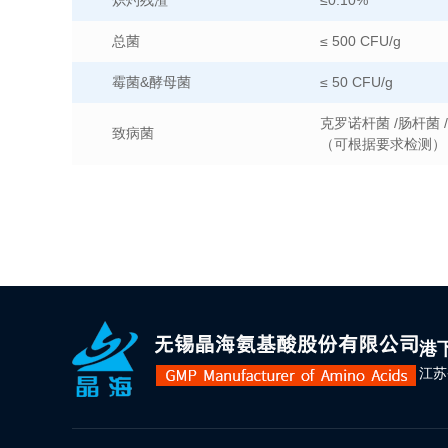
炽灼残渣
≤0.10%
总菌
≤ 500 CFU/g
霉菌&酵母菌
≤ 50 CFU/g
克罗诺杆菌 /肠杆菌 
致病菌
（可根据要求检测）
港
江苏