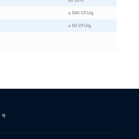
≤0.10%
≤ 500 CFU/g
≤ 50 CFU/g
 号