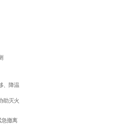
测
移、降温
协助灭火
紧急撤离